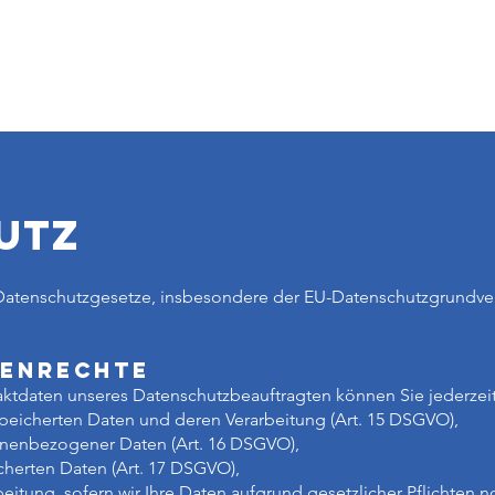
Start
Über uns
Dienst
UTZ
 Datenschutzgesetze, insbesondere der EU-Datenschutzgrundve
nenrechte
tdaten unseres Datenschutzbeauftragten können Sie jederzei
speicherten Daten und deren Verarbeitung (Art. 15 DSGVO),
onenbezogener Daten (Art. 16 DSGVO),
cherten Daten (Art. 17 DSGVO),
itung, sofern wir Ihre Daten aufgrund gesetzlicher Pflichten no