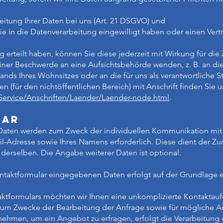
itung Ihrer Daten bei uns (Art. 21 DSGVO) und
ie in die Datenverarbeitung eingewilligt haben oder einen Ver
g erteilt haben, können Sie diese jederzeit mit Wirkung für die
einer Beschwerde an eine Aufsichtsbehörde wenden, z. B. an di
ds Ihres Wohnsitzes oder an die für uns als verantwortliche S
n (für den nichtöffentlichen Bereich) mit Anschrift finden Sie u
Service/Anschriften/Laender/Laender-node.html
.
lar
ten werden zum Zweck der individuellen Kommunikation mit Ih
il-Adresse sowie Ihres Namens erforderlich. Diese dient der Z
erselben. Die Angabe weiterer Daten ist optional.
ontaktformular eingegebenen Daten erfolgt auf der Grundlage e
aktformulars möchten wir Ihnen eine unkomplizierte Kontaktau
 Zwecke der Bearbeitung der Anfrage sowie für mögliche An
nehmen, um ein Angebot zu erfragen, erfolgt die Verarbeitung 