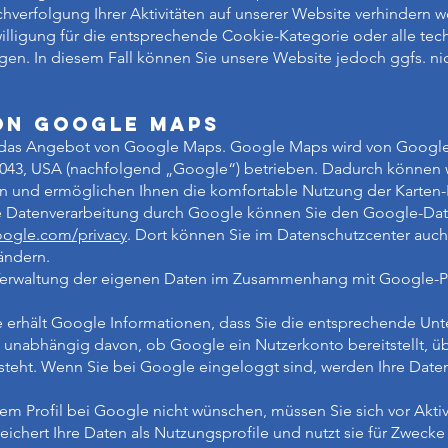
erfolgung Ihrer Aktivitäten auf unserer Website verhindern wol
illigung für die entsprechende Cookie-Kategorie oder alle te
n. In diesem Fall können Sie unsere Website jedoch ggfs. nic
on Google Maps
r das Angebot von Google Maps. Google Maps wird von Google
043, USA (nachfolgend „Google“) betrieben. Dadurch können wi
en und ermöglichen Ihnen die komfortable Nutzung der Karten-
e Datenverarbeitung durch Google können Sie den Google-Da
google.com/privacy
. Dort können Sie im Datenschutzcenter auch
ändern.
 Verwaltung der eigenen Daten im Zusammenhang mit Google-Pr
erhält Google Informationen, dass Sie die entsprechende Unt
 unabhängig davon, ob Google ein Nutzerkonto bereitstellt, üb
teht. Wenn Sie bei Google eingeloggt sind, werden Ihre Daten
em Profil bei Google nicht wünschen, müssen Sie sich vor Akti
chert Ihre Daten als Nutzungsprofile und nutzt sie für Zweck