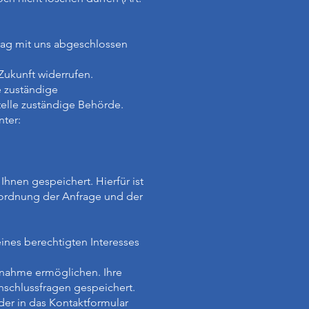
trag mit uns abgeschlossen
 Zukunft widerrufen.
e zuständige
telle zuständige Behörde.
nter:
nen gespeichert. Hierfür ist
uordnung der Anfrage und der
ines berechtigten Interesses
fnahme ermöglichen. Ihre
schlussfragen gespeichert.
der in das Kontaktformular