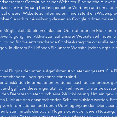
fsgerechter Gestaltung seiner Websites. Eine solche Auswert
 Nutzer) zur Erbringung bedarfsgerechter Werbung und um ander
n auf unserer Website zu informieren. Ihnen steht ein Widerspr
 wobei Sie sich zur Ausübung dessen an Google richten müssen.
ne Möglichkeit für einen einfachen Opt-out oder ein Blockiere
erfolgung Ihrer Aktivitäten auf unserer Website verhindern wol
illigung für die entsprechende Cookie-Kategorie oder alle te
n. In diesem Fall können Sie unsere Website jedoch ggfs. nic
cial Plugins der unten aufgeführten Anbieter eingesetzt. Die P
ntsprechenden Logo gekennzeichnet sind.
ter Umständen Informationen, zu denen auch personenbezoge
 und ggf. von diesem genutzt. Wir verhindern die unbewusste
den Diensteanbieter durch eine 2-Klick-Lösung. Um ein gewün
urch Klick auf den entsprechenden Schalter aktiviert werden. Ers
ng von Informationen und deren Übertragung an den Diensteanbi
n Daten mittels der Social Plugins oder über deren Nutzung.
uf, welche Daten ein aktiviertes Plugin erfasst und wie diese 