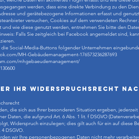
usgegangen werden, dass eine direkte Verbindung zu den Dien
Adresse und gerätebezogene Informationen erfasst und genutzt
nsteanbieter versuchen, Cookies auf dem verwendeten Rechner
st und wie diese genutzt werden, entnehmen Sie bitte den Dat
inweis: Falls Sie zeitgleich bei Facebook angemeldet sind, ka
zieren.
e die Social-Media-Buttons folgender Unternehmen eingebund
book.com/MH-Gebäudemanagement-176573236287693
tagram.com/mhgebaeudemanagement/
1130600
er Ihr Widerspruchsrecht nach
uchsrecht
en, die sich aus Ihrer besonderen Situation ergeben, jederzeit
r Daten, die aufgrund Art. 6 Abs. 1 lit. f DSGVO (Datenverarb
lgt, Widerspruch einzulegen; dies gilt auch für ein auf diese 
r. 4 DSGVO.
rden wir Ihre personenbezogenen Daten nicht mehr verarbeiten