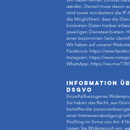
werden. Derzeit muss davon a
wird sowie mindestens die IP-
die Möglichkeit, dass die Die
konkreten Daten hierbei erfas
jeweiligen Diensteanbieters. H
einer bestimmten Seite identifi
Wir haben auf unserer Websit
Facebook:
https://www.face
Instagram: https://www.ins
WhatsApp: https://wa.me/178
Information üb
DSGVO
Einzelfallbezogenes Widerspr
Sie haben das Recht, aus Gründ
betreffender personenbezogene
einer Interessenabwägung) erfo
Profiling im Sinne von Art. 4 N
Legen Sie Widerspruch ein, we